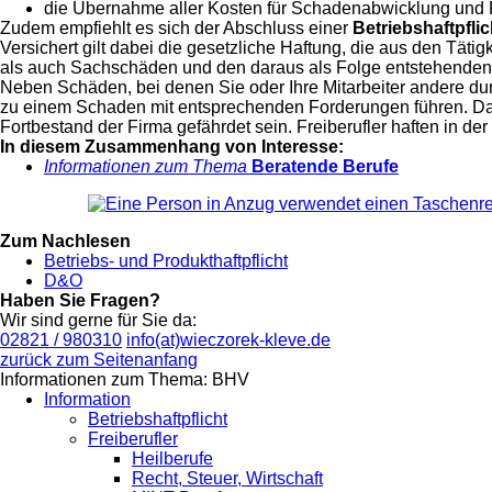
die Übernahme aller Kosten für Schadenabwicklung und 
Zudem empfiehlt es sich der Abschluss einer
Betriebshaftpfli
Versichert gilt dabei die gesetzliche Haftung, die aus den Tät
als auch Sachschäden und den daraus als Folge entstehend
Neben Schäden, bei denen Sie oder Ihre Mitarbeiter andere dur
zu einem Schaden mit entsprechenden Forderungen führen. D
Fortbestand der Firma gefährdet sein. Freiberufler haften in d
In diesem Zusammenhang von Interesse:
Informationen zum Thema
Beratende Berufe
Zum Nachlesen
Betriebs- und Produkthaftpflicht
D&O
Haben Sie Fragen?
Wir sind gerne für Sie da:
02821 / 980310
info(at)wieczorek-kleve.de
zurück zum Seitenanfang
Informationen zum Thema: BHV
Information
Betriebshaftpflicht
Freiberufler
Heilberufe
Recht, Steuer, Wirtschaft