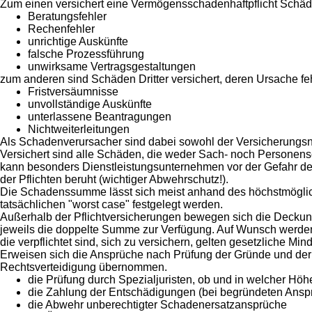
Zum einen versichert eine Vermögensschadenhaftpflicht Schäden 
Beratungsfehler
Rechenfehler
unrichtige Auskünfte
falsche Prozessführung
unwirksame Vertragsgestaltungen
zum anderen sind Schäden Dritter versichert, deren Ursache fehl
Fristversäumnisse
unvollständige Auskünfte
unterlassene Beantragungen
Nichtweiterleitungen
Als Schadenverursacher sind dabei sowohl der Versicherungsne
Versichert sind alle Schäden, die weder Sach- noch Personen
kann besonders Dienstleistungsunternehmen vor der Gefahr de
der Pflichten beruht (wichtiger Abwehrschutz!).
Die Schadenssumme lässt sich meist anhand des höchstmöglic
tatsächlichen "worst case" festgelegt werden.
Außerhalb der Pflichtversicherungen bewegen sich die Deckung
jeweils die doppelte Summe zur Verfügung. Auf Wunsch werde
die verpflichtet sind, sich zu versichern, gelten gesetzliche 
Erweisen sich die Ansprüche nach Prüfung der Gründe und der
Rechtsverteidigung übernommen.
die Prüfung durch Spezialjuristen, ob und in welcher Höh
die Zahlung der Entschädigungen (bei begründeten Ansp
die Abwehr unberechtigter Schadenersatzansprüche