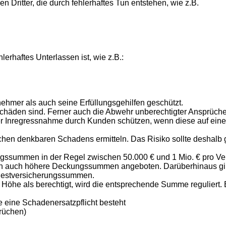
Dritter, die durch fehlerhaftes Tun entstehen, wie z.B.
erhaftes Unterlassen ist, wie z.B.:
hmer als auch seine Erfüllungsgehilfen geschützt.
schäden sind. Ferner auch die Abwehr unberechtigter Ansprüc
r Inregressnahme durch Kunden schützen, wenn diese auf eine
hen denkbaren Schadens ermitteln. Das Risiko sollte deshal
ssummen in der Regel zwischen 50.000 € und 1 Mio. € pro Vers
n auch höhere Deckungssummen angeboten. Darüberhinaus gibt
Mindestversicherungssummen.
 Höhe als berechtigt, wird die entsprechende Summe reguliert
e eine Schadenersatzpflicht besteht
rüchen)