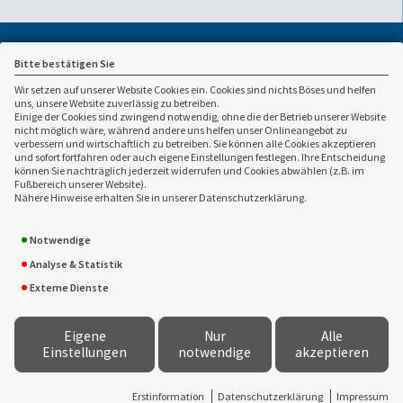
Bitte bestätigen Sie
Wir setzen auf unserer Website Cookies ein. Cookies sind nichts Böses und helfen
uns, unsere Website zuverlässig zu betreiben.
Einige der Cookies sind zwingend notwendig, ohne die der Betrieb unserer Website
nicht möglich wäre, während andere uns helfen unser Onlineangebot zu
verbessern und wirtschaftlich zu betreiben. Sie können alle Cookies akzeptieren
und sofort fortfahren oder auch eigene Einstellungen festlegen. Ihre Entscheidung
Ansprechpartner:
können Sie nachträglich jederzeit widerrufen und Cookies abwählen (z.B. im
Fußbereich unserer Website).
Frank Wieczorek
02821 / 980310
Nähere Hinweise erhalten Sie in unserer Datenschutzerklärung.
Immobilien- und
02821 / 98537
Finanzdienstleistungen
info(at)wieczorek-kleve.de
e.Kfm
Notwendige
www.wieczorek-kleve.de
Huisberdener Str. 30
Analyse & Statistik
47533 Kleve
Externe Dienste
Eigene
Nur
Alle
Einstellungen
notwendige
akzeptieren
Konzeption, technische Entwicklung, fachliche Betreuung -
VEMA
Versicherungsmakler Genossenschaft eG
&
www.versicherungsmarkt.de gmbh
Erstinformation
Datenschutzerklärung
Impressum
Proxy-Version: 2.3