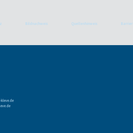
z
Bildnachweis
Quellenhinweis
Barrier
-kleve.de
leve.de