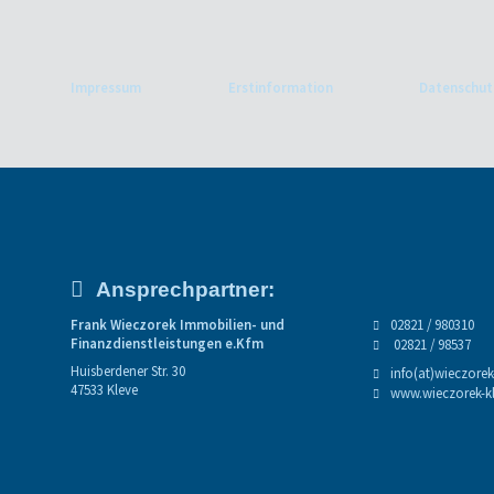
Impressum
Erstinformation
Datenschut
Ansprechpartner:
Frank Wieczorek Immobilien- und
02821 / 980310
Finanzdienstleistungen e.Kfm
02821 / 98537
Huisberdener Str. 30
info(at)wieczorek
47533 Kleve
www.wieczorek-k