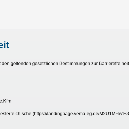
eit
den geltenden gesetzlichen Bestimmungen zur Barrierefreiheit
 e.Kfm
roesterreichische (https://landingpage.vema-eg.de/M2U1MHw%3