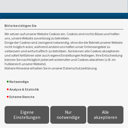
Bitte bestätigen Sie
Wir setzen auf unserer Website Cookies ein. Cookies sind nichts Böses und helfen
uns, unsere Website zuverlässig zu betreiben.
Einige der Cookies sind zwingend notwendig, ohne die der Betrieb unserer Website
nicht möglich wäre, während andere uns helfen unser Onlineangebot zu
verbessern und wirtschaftlich zu betreiben. Sie können alle Cookies akzeptieren
und sofort fortfahren oder auch eigene Einstellungen festlegen. Ihre Entscheidung
Ansprechpartner:
können Sie nachträglich jederzeit widerrufen und Cookies abwählen (z.B. im
Fußbereich unserer Website).
Frank Wieczorek
02821 / 980310
Nähere Hinweise erhalten Sie in unserer Datenschutzerklärung.
Immobilien- und
02821 / 98537
Finanzdienstleistungen
info(at)wieczorek-kleve.de
e.Kfm
Notwendige
www.wieczorek-kleve.de
Huisberdener Str. 30
Analyse & Statistik
47533 Kleve
Externe Dienste
Eigene
Nur
Alle
Einstellungen
notwendige
akzeptieren
Konzeption, technische Entwicklung, fachliche Betreuung -
VEMA
Versicherungsmakler Genossenschaft eG
&
www.versicherungsmarkt.de gmbh