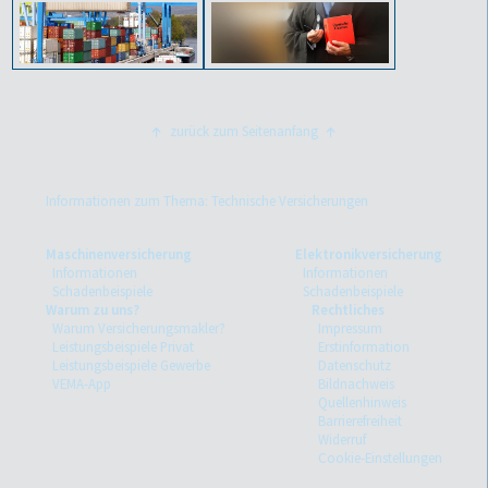
zurück zum Seitenanfang
Informationen zum Thema: Technische Versicherungen
Maschinenversicherung
Elektronikversicherung
Informationen
Informationen
Schadenbeispiele
Schadenbeispiele
Warum zu uns?
Rechtliches
Warum Versicherungsmakler?
Impressum
Leistungsbeispiele Privat
Erstinformation
Leistungsbeispiele Gewerbe
Datenschutz
VEMA-App
Bildnachweis
Quellenhinweis
Barrierefreiheit
Widerruf
Cookie-Einstellungen